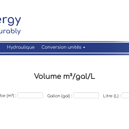
Hydraulique
Conversion unités
Volume m³/gal/L
be (m³) :
Gallon (gal) :
Litre (L) :